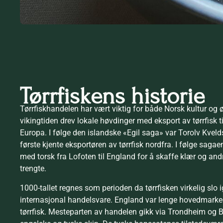
Tørrfiskens historie
Tørrfiskhandelen har vært viktig for både Norsk kultur og 
vikingtiden drev lokale høvdinger med eksport av tørrfisk ti
Europa. I følge den islandske «Egil saga» var Torolv Kvel
første kjente eksportøren av tørrfisk nordfra. I følge sagae
med torsk fra Lofoten til England for å skaffe klær og and
trengte.
1000-tallet regnes som perioden da tørrfisken virkelig sl
internasjonal handelsvare. England var lenge hovedmarke
tørrfisk. Mesteparten av handelen gikk via Trondheim og 