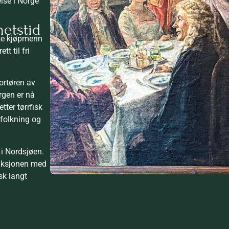
lse i Norge
hetstid
ske kjøpmenn
t til fri
ortøren av
rgen er nå
tter tørrfisk
folkning og
 i Nordsjøen.
duksjonen med
sk langt