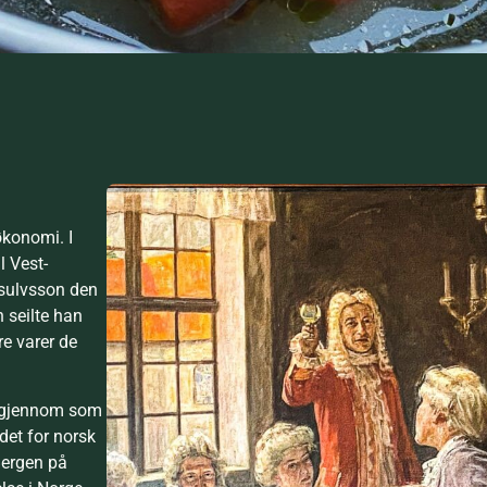
økonomi. I
l Vest-
dsulvsson den
n seilte han
re varer de
o igjennom som
det for norsk
Bergen på