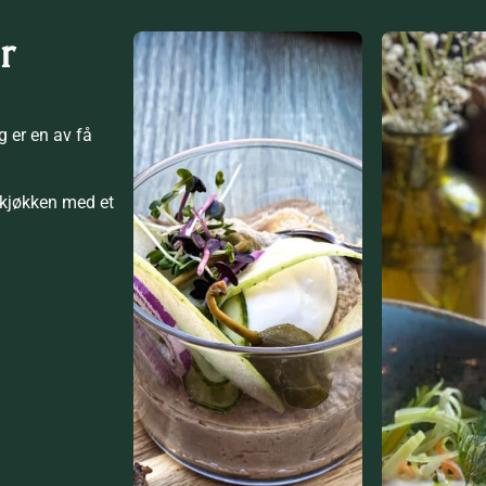
r
g er en av få
kjøkken med et