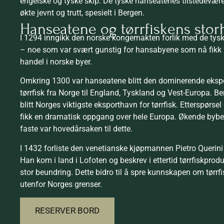
engelske og tyske skip. De tyske hanseatenes tilstedevære
økte jevnt og trutt, spesielt i Bergen.
Hanseatene og tørrfiskens stor
I 1294 inngikk den norske kongemakten forlik med de ty
– noe som var svært gunstig for hansabyene som nå fikk ret
handel i norske byer.
Omkring 1300 var hanseatene blitt den dominerende eksp
tørrfisk fra Norge til England, Tyskland og Vest-Europa. Be
blitt Norges viktigste eksporthavn for tørrfisk. Etterspørsel e
fikk en dramatisk oppgang over hele Europa. Økende bybe
faste var hovedårsaken til dette.
I 1432 forliste den venetianske kjøpmannen Pietro Querini
Han kom i land i Lofoten og beskrev i ettertid tørrfiskpro
stor beundring. Dette bidro til å spre kunnskapen om tørrfi
utenfor Norges grenser.
RESERVER BORD