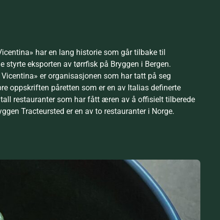
icentina» har en lang historie som går tilbake til
e styrte eksporten av tørrfisk på Bryggen i Bergen.
a Vicentina» er organisasjonen som har tatt på seg
e oppskriften påretten som er en av Italias definerte
åtall restauranter som har fått æren av å offisielt tilberede
ggen Tracteursted er en av to restauranter i Norge.