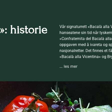
»: historie
Vår signaturrett «Bacalà alla V
hanseatene sin tid når tyskern
«Confraternita del Bacalà all
oppgaven med å ivareta og spr
nasjonalretter. Det finnes et f
«Bacalà alla Vicentina» og Bry
... les mer