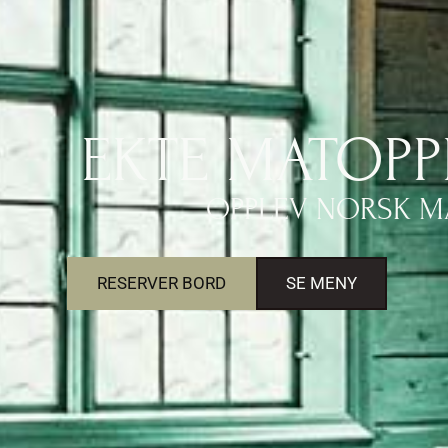
EKTE MATOPP
OPPLEV NORSK M
RESERVER BORD
SE MENY