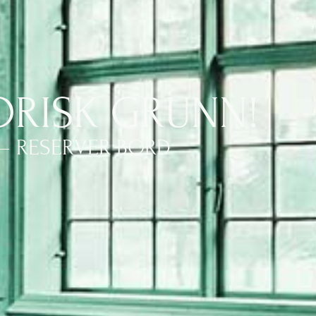
ORISK GRUNN!
– RESERVER BORD