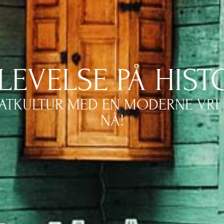
LEVELSE PÅ HIST
ATKULTUR MED EN MODERNE VRI 
NÅ!